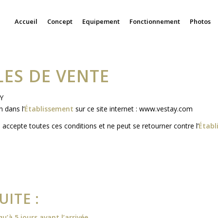
Accueil
Concept
Equipement
Fonctionnement
Photos
ES DE VENTE
AY
 dans l’
Établissement
sur ce site internet : www.vestay.com
t
accepte toutes ces conditions et ne peut se retourner contre l’
Établ
ITE :
’à 5 jours avant l’arrivée.